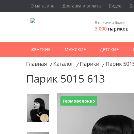
О магазине
Доставка и оплата
Видео
Б
В наличии более
3 000
париков
ЖЕНСКИЕ
МУЖСКИЕ
ДЕТСКИЕ
Главная
Каталог
Парики
Парик 501
/
/
/
Парик 5015 613
Термоволокно