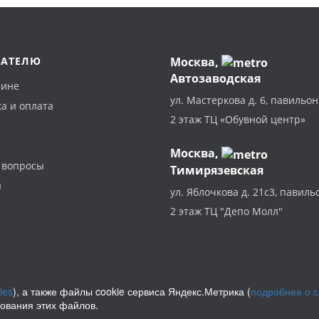
ПАТЕЛЮ
Москва
,
Автозаводская
зине
ул. Мастеркова д. 6, павильон
а и оплата
2 этаж ТЦ «Обувной центр»
Москва,
 вопросы
Тимирязевская
ы
ул. Яблочкова д. 21с3, павиль
2 этаж ТЦ "Депо Молл"
ies
), а также файлы cookie сервиса Яндекс.Метрика (
подробнее о 
зования этих файлов.