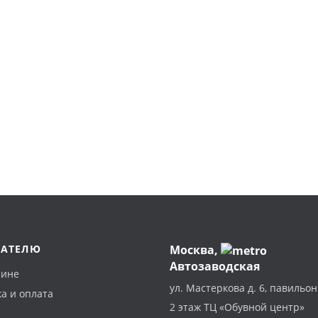
ПАТЕЛЮ
Москва
,
Автозаводская
зине
ул. Мастеркова д. 6, павильон
а и оплата
2 этаж ТЦ «Обувной центр»