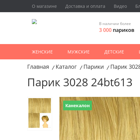
О магазине
Доставка и оплата
Видео
Б
В наличии более
3 000
париков
ЖЕНСКИЕ
МУЖСКИЕ
ДЕТСКИЕ
Главная
Каталог
Парики
Парик 3028
/
/
/
Парик 3028 24bt613
Канекалон