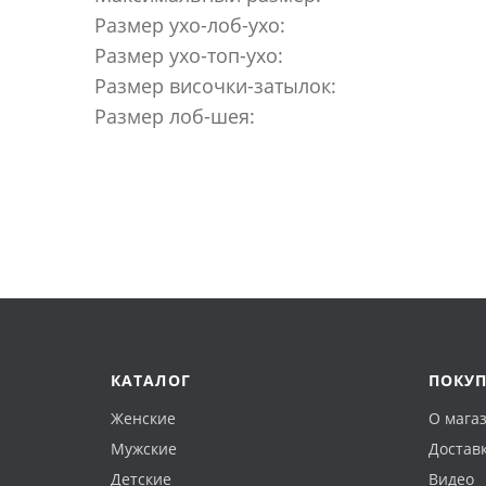
Размер ухо-лоб-ухо:
Размер ухо-топ-ухо:
Размер височки-затылок:
Размер лоб-шея:
КАТАЛОГ
ПОКУ
Женские
О мага
Мужские
Доставк
Детские
Видео