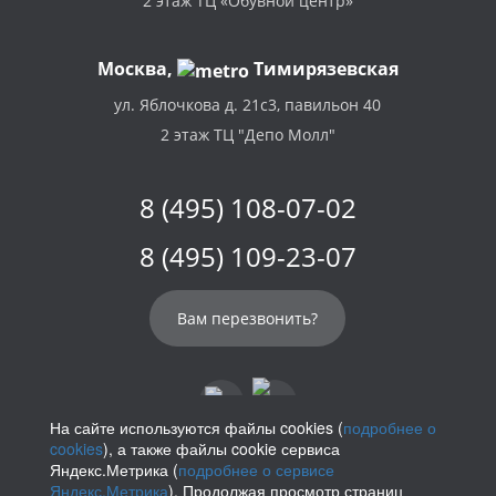
2 этаж ТЦ «Обувной центр»
Москва,
Тимирязевская
ул. Яблочкова д. 21с3, павильон 40
2 этаж ТЦ "Депо Молл"
8 (495) 108-07-02
8 (495) 109-23-07
Вам перезвонить?
На сайте используются файлы cookies (
подробнее о
cookies
), а также файлы cookie сервиса
info@parikof.ru
Яндекс.Метрика (
подробнее о сервисе
Яндекс.Метрика
). Продолжая просмотр страниц