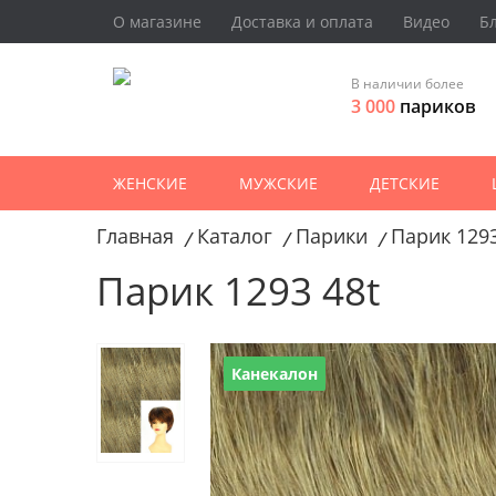
О магазине
Доставка и оплата
Видео
Б
В наличии более
3 000
париков
ЖЕНСКИЕ
МУЖСКИЕ
ДЕТСКИЕ
Главная
Каталог
Парики
Парик 1293
/
/
/
Парик 1293 48t
Канекалон