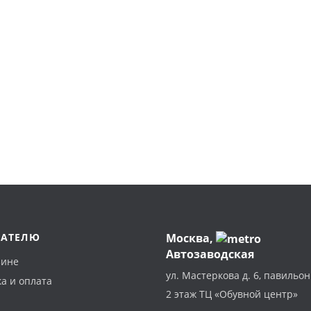
ПАТЕЛЮ
Москва
,
Автозаводская
зине
ул. Мастеркова д. 6, павильон
а и оплата
2 этаж ТЦ «Обувной центр»