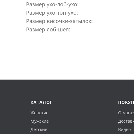
Размер ухо-лоб-ухо:
Размер ухо-топ-ухо:
Размер височки-затылок:
Размер лоб-шея:
КАТАЛОГ
ПОКУ
Женские
О мага
Мужские
Доставк
Детские
Видео