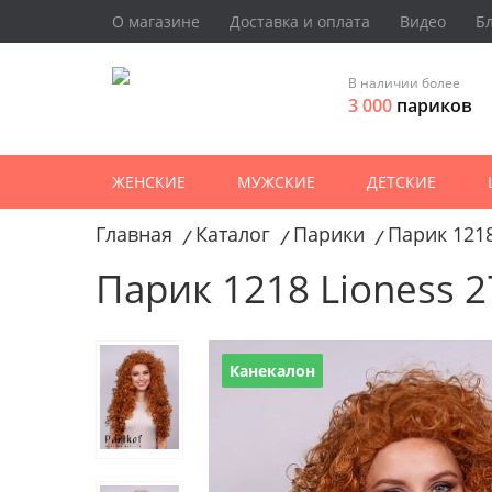
О магазине
Доставка и оплата
Видео
Б
В наличии более
3 000
париков
ЖЕНСКИЕ
МУЖСКИЕ
ДЕТСКИЕ
Главная
Каталог
Парики
Парик 1218
/
/
/
Парик 1218 Lioness 
Канекалон