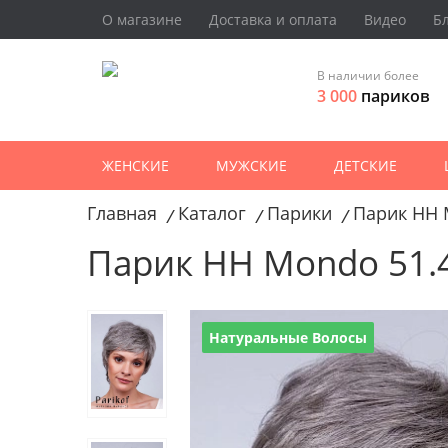
О магазине
Доставка и оплата
Видео
Б
В наличии более
3 000
париков
ЖЕНСКИЕ
МУЖСКИЕ
ДЕТСКИЕ
Главная
Каталог
Парики
Парик HH 
/
/
/
Парик HH Mondo 51.
Натуральные Волосы