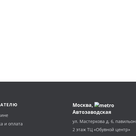
ПАТЕЛЮ
Москва
,
Автозаводская
зине
ул. Мастеркова д. 6, павильон
а и оплата
2 этаж ТЦ «Обувной центр»