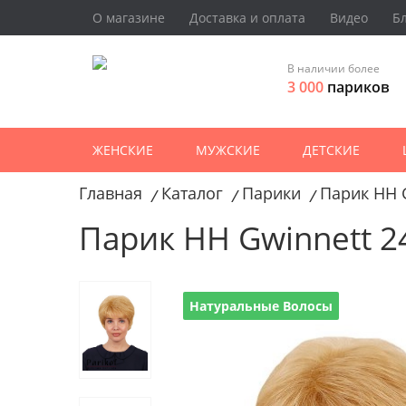
О магазине
Доставка и оплата
Видео
Б
В наличии более
3 000
париков
ЖЕНСКИЕ
МУЖСКИЕ
ДЕТСКИЕ
Главная
Каталог
Парики
Парик HH 
/
/
/
Парик HH Gwinnett 2
Натуральные Волосы