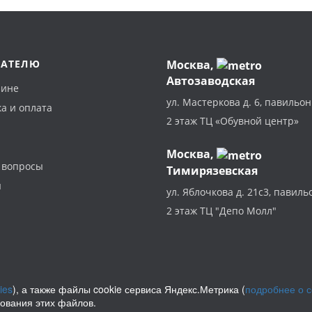
ПАТЕЛЮ
Москва
,
Автозаводская
зине
ул. Мастеркова д. 6, павильон
а и оплата
2 этаж ТЦ «Обувной центр»
Москва,
 вопросы
Тимирязевская
ы
ул. Яблочкова д. 21с3, павиль
2 этаж ТЦ "Депо Молл"
ies
), а также файлы cookie сервиса Яндекс.Метрика (
подробнее о 
зования этих файлов.