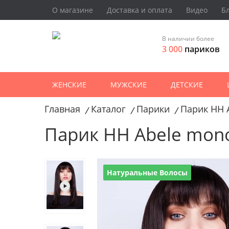
О магазине
Доставка и оплата
Видео
Б
В наличии более
3 000
париков
ЖЕНСКИЕ
МУЖСКИЕ
ДЕТСКИЕ
Главная
Каталог
Парики
Парик HH 
/
/
/
Парик HH Abele mon
Натуральные Волосы