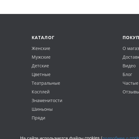
КАТАЛОГ
ПОКУ
Женские
О мага
Мужские
Доставк
Детские
Видео
Цветные
Блог
Театральные
Частые
Косплей
Отзыв
Знаменитости
Шиньоны
Пряди
На сайте используются файлы cookies (
подробнее о cook