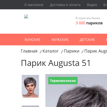
О магазине
Доставка и оплата
Видео
Б
В наличии более
3 000
париков
ЖЕНСКИЕ
МУЖСКИЕ
ДЕТСКИЕ
Главная
Каталог
Парики
Парик Augu
/
/
/
Парик Augusta 51
Термоволокно