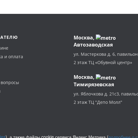
ПАТЕЛЮ
Москва
,
Автозаводская
зине
ул. Мастеркова д. 6, павильон
а и оплата
2 этаж ТЦ «Обувной центр»
Москва,
 вопросы
Тимирязевская
ы
ул. Яблочкова д. 21с3, павиль
2 этаж ТЦ "Депо Молл"
ies
), а также файлы cookie сервиса Яндекс.Метрика (
подробнее о 