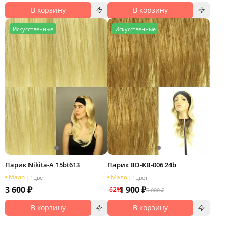
В корзину
В корзину
И
скусственные
И
скусственные
Парик Nikita-A 15bt613
Парик BD-KB-006 24b
Мало
Мало
|
1
цвет
|
1
цвет
3 600 ₽
1 900 ₽
-62%
5 000 ₽
В корзину
В корзину