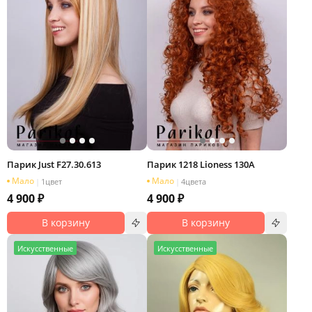
Парик Just F27.30.613
Парик 1218 Lioness 130A
Мало
Мало
|
1
цвет
|
4
цвета
4 900 ₽
4 900 ₽
В корзину
В корзину
И
скусственные
И
скусственные