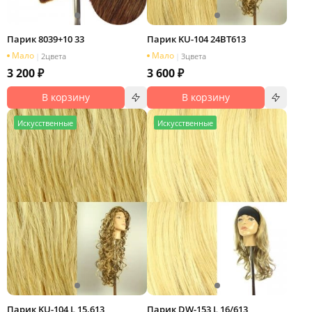
Парик 8039+10 33
Парик KU-104 24BT613
Мало
Мало
|
2
цвета
|
3
цвета
3 200 ₽
3 600 ₽
В корзину
В корзину
И
скусственные
И
скусственные
Парик KU-104 L 15.613
Парик DW-153 L 16/613