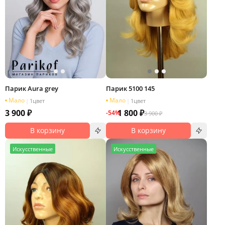
Парик Aura grey
Парик 5100 145
Мало
Мало
|
1
цвет
|
1
цвет
3 900 ₽
1 800 ₽
-54%
3 900 ₽
В корзину
В корзину
И
скусственные
И
скусственные