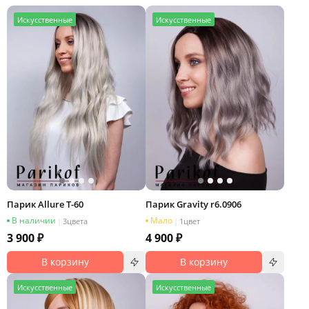
И
скусственные
И
скусственные
Парик Allure T-60
Парик Gravity r6.0906
В наличии
Мало
|
3
цвета
|
1
цвет
3 900 ₽
4 900 ₽
В корзину
В корзину
И
скусственные
И
скусственные