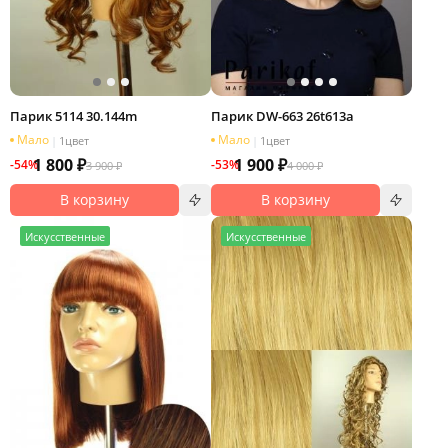
Парик 5114 30.144m
Парик DW-663 26t613a
Мало
Мало
|
1
цвет
|
1
цвет
1 800 ₽
1 900 ₽
-54%
-53%
3 900 ₽
4 000 ₽
В корзину
В корзину
И
скусственные
И
скусственные