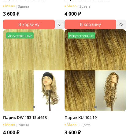
Мало
Мало
|
3
цвета
|
2
цвета
3 600 ₽
4 000 ₽
В корзину
В корзину
И
скусственные
И
скусственные
Парик DW-153 15bt613
Парик KU-104 19
Мало
Мало
|
2
цвета
|
3
цвета
4 000 ₽
3 600 ₽