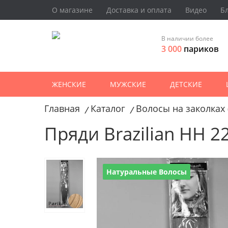
О магазине
Доставка и оплата
Видео
Б
В наличии более
3 000
париков
ЖЕНСКИЕ
МУЖСКИЕ
ДЕТСКИЕ
Главная
Каталог
Волосы на заколках 
/
/
Пряди Brazilian HH 22
Натуральные Волосы