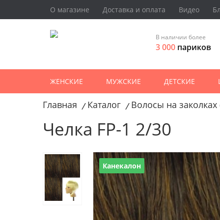
О магазине
Доставка и оплата
Видео
Б
В наличии более
3 000
париков
ЖЕНСКИЕ
МУЖСКИЕ
ДЕТСКИЕ
Главная
Каталог
Волосы на заколках 
/
/
Челка FP-1 2/30
Канекалон