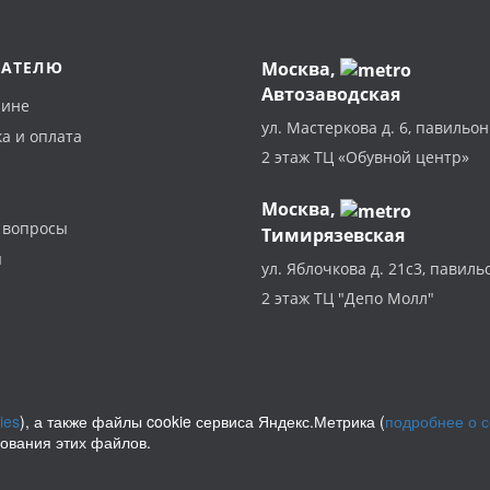
ПАТЕЛЮ
Москва
,
Автозаводская
зине
ул. Мастеркова д. 6, павильон
а и оплата
2 этаж ТЦ «Обувной центр»
Москва,
 вопросы
Тимирязевская
ы
ул. Яблочкова д. 21с3, павиль
2 этаж ТЦ "Депо Молл"
ies
), а также файлы cookie сервиса Яндекс.Метрика (
подробнее о 
зования этих файлов.