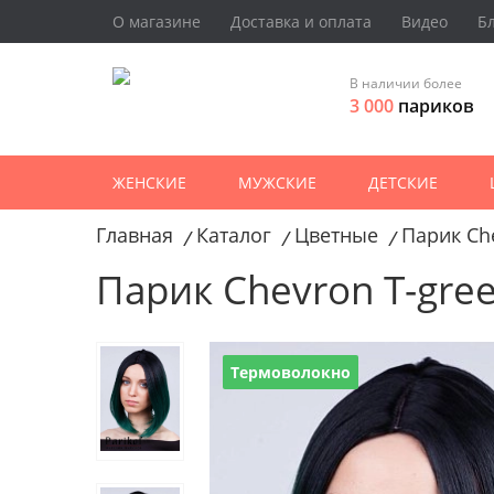
О магазине
Доставка и оплата
Видео
Б
В наличии более
3 000
париков
ЖЕНСКИЕ
МУЖСКИЕ
ДЕТСКИЕ
Главная
Каталог
Цветные
Парик Ch
/
/
/
Парик Chevron T-gre
Термоволокно