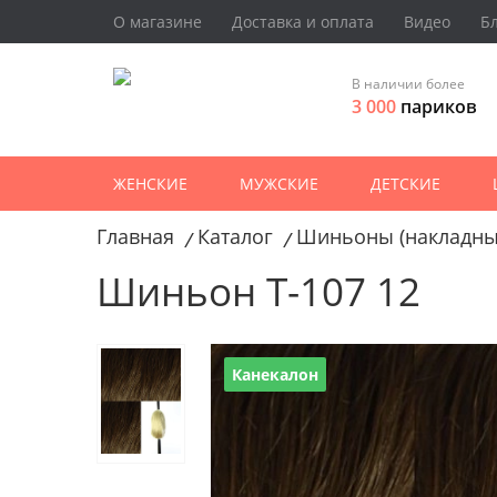
О магазине
Доставка и оплата
Видео
Б
В наличии более
3 000
париков
ЖЕНСКИЕ
МУЖСКИЕ
ДЕТСКИЕ
Главная
Каталог
Шиньоны (накладны
/
/
Шиньон T-107 12
Канекалон