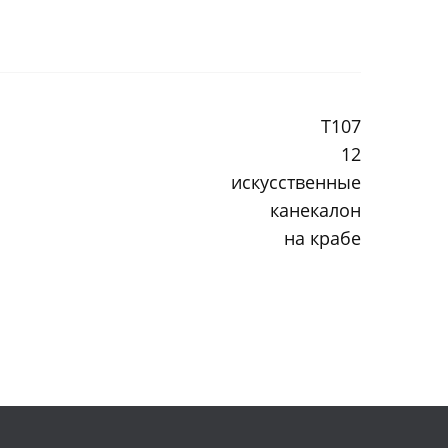
T107
12
искусственные
канекалон
на крабе