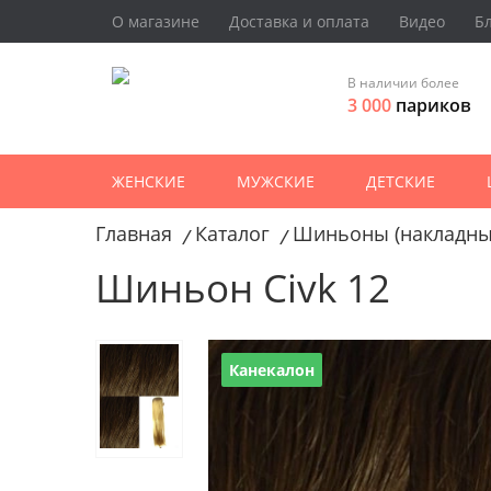
О магазине
Доставка и оплата
Видео
Б
В наличии более
3 000
париков
ЖЕНСКИЕ
МУЖСКИЕ
ДЕТСКИЕ
Главная
Каталог
Шиньоны (накладны
/
/
Шиньон Civk 12
Канекалон