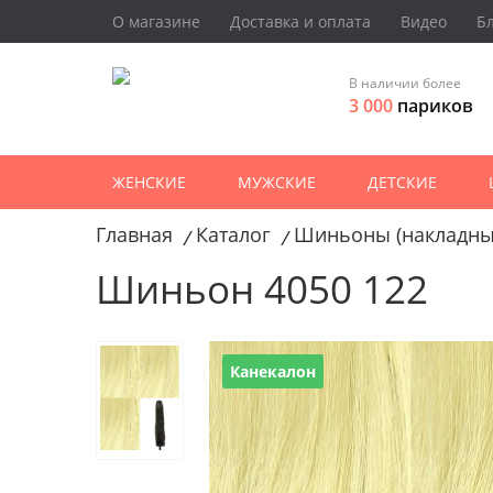
О магазине
Доставка и оплата
Видео
Б
В наличии более
3 000
париков
ЖЕНСКИЕ
МУЖСКИЕ
ДЕТСКИЕ
Главная
Каталог
Шиньоны (накладны
/
/
Шиньон 4050 122
Канекалон