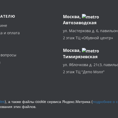
ПАТЕЛЮ
Москва
,
Автозаводская
зине
ул. Мастеркова д. 6, павильон
а и оплата
2 этаж ТЦ «Обувной центр»
Москва,
 вопросы
Тимирязевская
ы
ул. Яблочкова д. 21с3, павиль
2 этаж ТЦ "Депо Молл"
ies
), а также файлы cookie сервиса Яндекс.Метрика (
подробнее о 
зования этих файлов.