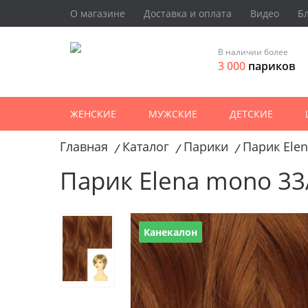
О магазине
Доставка и оплата
Видео
Б
В наличии более
3 000
париков
ЖЕНСКИЕ
МУЖСКИЕ
ДЕТСКИЕ
Главная
Каталог
Парики
Парик Ele
/
/
/
Парик Elena mono 33
Канекалон