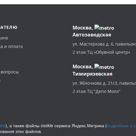
ПАТЕЛЮ
Москва
,
Автозаводская
зине
ул. Мастеркова д. 6, павильон
а и оплата
2 этаж ТЦ «Обувной центр»
Москва,
 вопросы
Тимирязевская
ы
ул. Яблочкова д. 21с3, павиль
2 этаж ТЦ "Депо Молл"
ies
), а также файлы cookie сервиса Яндекс.Метрика (
подробнее о 
зования этих файлов.