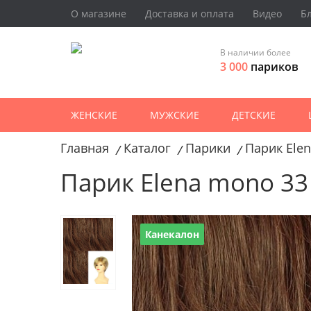
О магазине
Доставка и оплата
Видео
Б
В наличии более
3 000
париков
ЖЕНСКИЕ
МУЖСКИЕ
ДЕТСКИЕ
Главная
Каталог
Парики
Парик Ele
/
/
/
Парик Elena mono 33
Канекалон