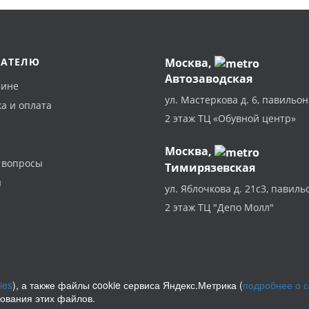
ПАТЕЛЮ
Москва
,
Автозаводская
зине
ул. Мастеркова д. 6, павильон
а и оплата
2 этаж ТЦ «Обувной центр»
Москва,
 вопросы
Тимирязевская
ы
ул. Яблочкова д. 21с3, павиль
2 этаж ТЦ "Депо Молл"
ies
), а также файлы cookie сервиса Яндекс.Метрика (
подробнее о 
зования этих файлов.