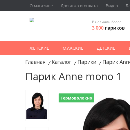
О магазине
Доставка и оплата
Видео
Б
В наличии более
3 000
париков
ЖЕНСКИЕ
МУЖСКИЕ
ДЕТСКИЕ
Главная
Каталог
Парики
Парик Ann
/
/
/
Парик Anne mono 1
Термоволокно