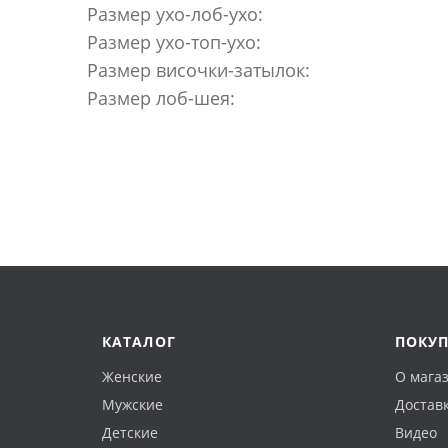
Размер ухо-лоб-ухо:
Размер ухо-топ-ухо:
Размер височки-затылок:
Размер лоб-шея:
КАТАЛОГ
ПОКУ
Женские
О мага
Мужские
Доставк
Детские
Видео