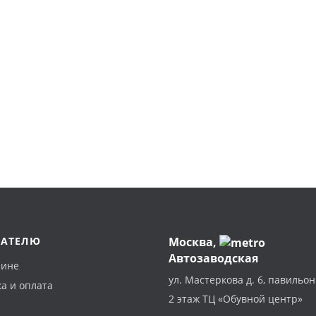
ПАТЕЛЮ
Москва
,
Автозаводская
зине
ул. Мастеркова д. 6, павильон
а и оплата
2 этаж ТЦ «Обувной центр»