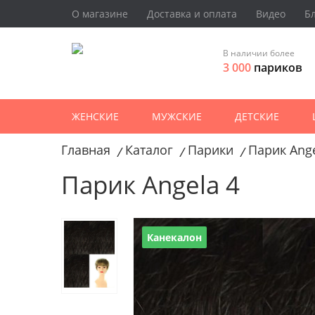
О магазине
Доставка и оплата
Видео
Б
В наличии более
3 000
париков
ЖЕНСКИЕ
МУЖСКИЕ
ДЕТСКИЕ
Главная
Каталог
Парики
Парик Ange
/
/
/
Парик Angela 4
Канекалон