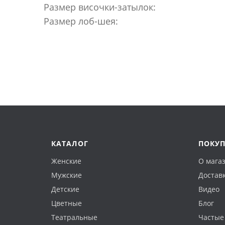
Размер височки-затылок:
Размер лоб-шея:
КАТАЛОГ
ПОКУ
Женские
О мага
Мужские
Доставк
Детские
Видео
Цветные
Блог
Театральные
Частые