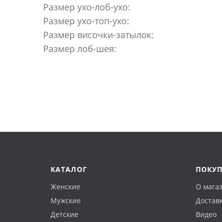
Размер ухо-лоб-ухо:
Размер ухо-топ-ухо:
Размер височки-затылок:
Размер лоб-шея:
КАТАЛОГ
ПОКУ
Женские
О мага
Мужские
Доставк
Детские
Видео