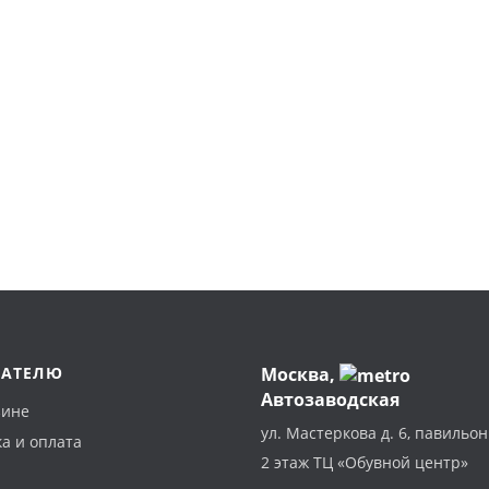
ПАТЕЛЮ
Москва
,
Автозаводская
зине
ул. Мастеркова д. 6, павильон
а и оплата
2 этаж ТЦ «Обувной центр»