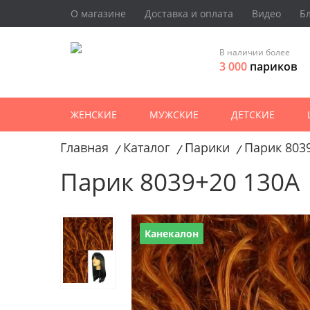
О магазине
Доставка и оплата
Видео
Б
В наличии более
3 000
париков
ЖЕНСКИЕ
МУЖСКИЕ
ДЕТСКИЕ
Главная
Каталог
Парики
Парик 803
/
/
/
Парик 8039+20 130A
Канекалон