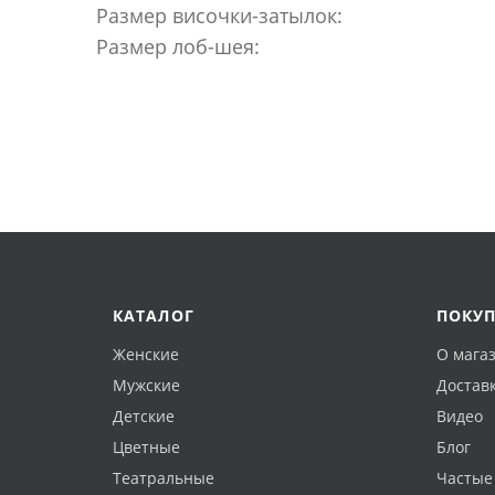
Размер височки-затылок:
Размер лоб-шея:
КАТАЛОГ
ПОКУ
Женские
О мага
Мужские
Доставк
Детские
Видео
Цветные
Блог
Театральные
Частые