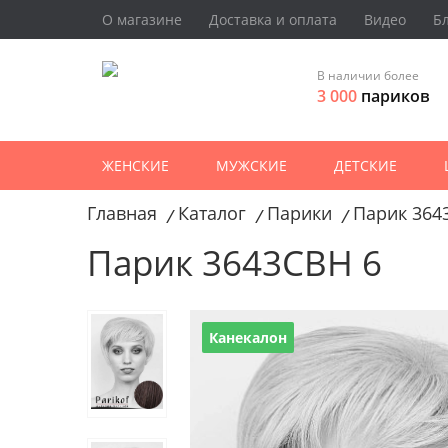
О магазине
Доставка и оплата
Видео
Б
В наличии более
3 000
париков
ЖЕНСКИЕ
МУЖСКИЕ
ДЕТСКИЕ
Главная
Каталог
Парики
Парик 364
/
/
/
Парик 3643CBH 6
Канекалон