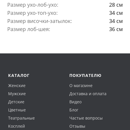
Размер ухо-лоб-ухо:
28 см
Размер ухо-топ-ухо:
34 см
Размер височки-затылок:
34 см
Размер лоб-шея:
36 см
КАТАЛОГ
ПОКУПАТЕЛЮ
Женские
О магазине
Мужские
Доставка и оплата
Детские
Видео
Цветные
Блог
Театральные
Частые вопросы
Косплей
Отзывы