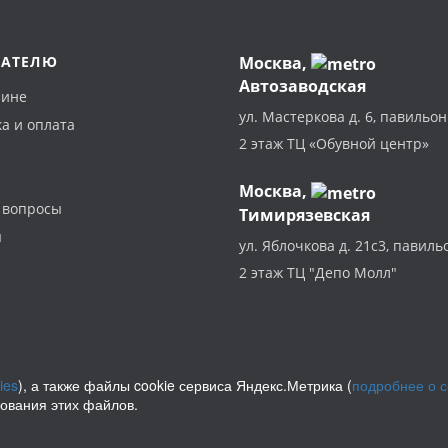
ПАТЕЛЮ
Москва
,
Автозаводская
зине
ул. Мастеркова д. 6, павильон
а и оплата
2 этаж ТЦ «Обувной центр»
Москва,
 вопросы
Тимирязевская
ы
ул. Яблочкова д. 21с3, павиль
2 этаж ТЦ "Депо Молл"
ies
), а также файлы cookie сервиса Яндекс.Метрика (
подробнее о 
зования этих файлов.