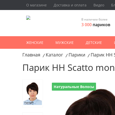
О магазине
Доставка и оплата
Видео
Б
В наличии более
3 000
париков
ЖЕНСКИЕ
МУЖСКИЕ
ДЕТСКИЕ
Главная
Каталог
Парики
Парик HH 
/
/
/
Парик HH Scatto mon
Натуральные Волосы