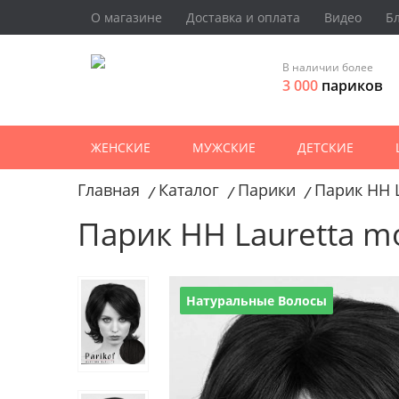
О магазине
Доставка и оплата
Видео
Б
В наличии более
3 000
париков
ЖЕНСКИЕ
МУЖСКИЕ
ДЕТСКИЕ
Главная
Каталог
Парики
Парик HH 
/
/
/
Парик HH Lauretta m
Натуральные Волосы