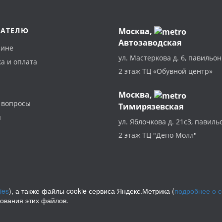
ПАТЕЛЮ
Москва
,
Автозаводская
зине
ул. Мастеркова д. 6, павильон
а и оплата
2 этаж ТЦ «Обувной центр»
Москва,
 вопросы
Тимирязевская
ы
ул. Яблочкова д. 21с3, павиль
2 этаж ТЦ "Депо Молл"
ies
), а также файлы cookie сервиса Яндекс.Метрика (
подробнее о 
зования этих файлов.