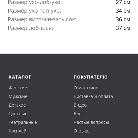
Размер ухо-лоб-ухо:
27 см
Размер ухо-топ-ухо:
34 см
Размер височки-затылок:
36 см
Размер лоб-шея:
37 см
КАТАЛОГ
ПОКУПАТЕЛЮ
Женские
О магазине
Мужские
Доставка и оплата
Детские
Видео
Цветные
Блог
Театральные
Частые вопросы
Косплей
Отзывы