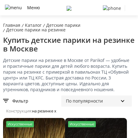
Меню
Главная
Каталог
Детские парики
/
/
Детские парики на резинке
/
Купить детские парики на резинке
в Москве
Детские парики на резинке в Москве от Parikof — удобные
и практичные парики для детей любого возраста. Купить
парик на резинке с примеркой в павильонах ТЦ «Обувной
центр» или ТЦ KFC. Быстрая доставка по России, 3
варианта цветов, доступные цены. Идеально для
утренников, праздников и повседневного ношения.
Фильтр
Конструкция:
на резинке x
И
скусственные
И
скусственные