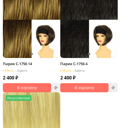
Парик C-1756 14
Парик C-1756 4
Мало
Мало
|
3
цвета
|
3
цвета
2 400 ₽
2 400 ₽
В корзину
В корзину
И
скусственные